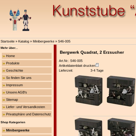
Startseite
»
Katalog
»
Minibergwerke
»
S46-005
Mehr über...
Bergwerk Quadrat, 2 Erzsucher
Home
Art.Nr.: S46-005
Produkte
Artikeldatenblatt drucken
Geschichte
Lieferzeit:
3-4 Tage
So finden Sie uns
Impressum
Unsere AGB's
Sitemap
Liefer- und Versandkosten
Privatsphäre und Datenschutz
Shop Kategorien
Minibergwerke