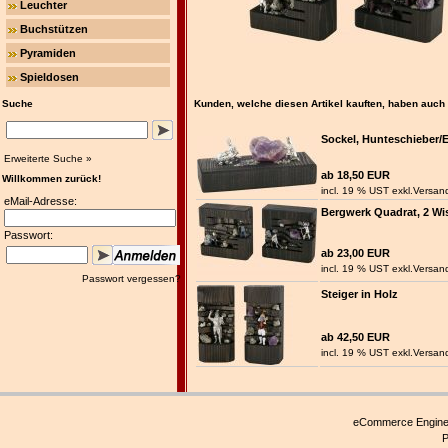
Leuchter
Buchstützen
Pyramiden
Spieldosen
Suche
Kunden, welche diesen Artikel kauften, haben auch f
Sockel, Hunteschieber/
Erweiterte Suche »
ab 18,50 EUR
Willkommen zurück!
incl. 19 % UST exkl.
Versan
eMail-Adresse:
Bergwerk Quadrat, 2 W
Passwort:
ab 23,00 EUR
incl. 19 % UST exkl.
Versan
Passwort vergessen?
Steiger in Holz
ab 42,50 EUR
incl. 19 % UST exkl.
Versan
eCommerce Engin
P