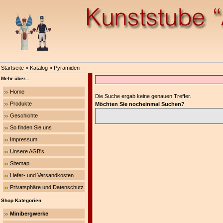
Startseite
»
Katalog
»
Pyramiden
Mehr über...
Home
Die Suche ergab keine genauen Treffer.
Produkte
Möchten Sie nocheinmal Suchen?
Geschichte
So finden Sie uns
Impressum
Unsere AGB's
Sitemap
Liefer- und Versandkosten
Privatsphäre und Datenschutz
Shop Kategorien
Minibergwerke