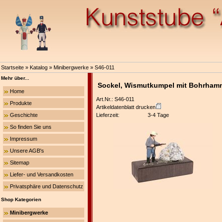
Startseite
»
Katalog
»
Minibergwerke
»
S46-011
Mehr über...
Sockel, Wismutkumpel mit Bohrham
Home
Art.Nr.: S46-011
Produkte
Artikeldatenblatt drucken
Geschichte
Lieferzeit:
3-4 Tage
So finden Sie uns
Impressum
Unsere AGB's
Sitemap
Liefer- und Versandkosten
Privatsphäre und Datenschutz
Shop Kategorien
Minibergwerke