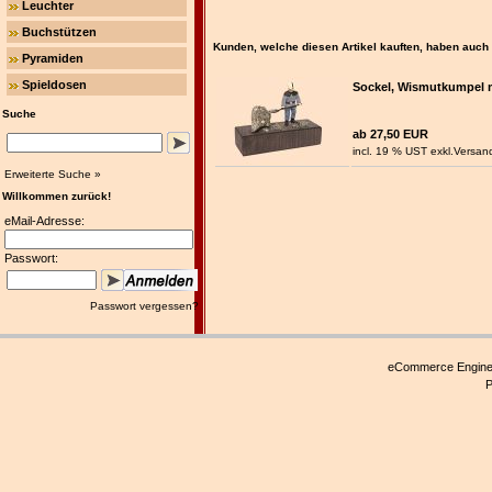
Leuchter
Buchstützen
Kunden, welche diesen Artikel kauften, haben auch f
Pyramiden
Spieldosen
Sockel, Wismutkumpel m
Suche
ab 27,50 EUR
incl. 19 % UST exkl.
Versan
Erweiterte Suche »
Willkommen zurück!
eMail-Adresse:
Passwort:
Passwort vergessen?
eCommerce Engin
P