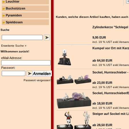
Leuchter
Buchstützen
Pyramiden
Kunden, welche diesen Artikel kauften, haben auch f
Spieldosen
Zylinderkerze "Schlegel
Suche
9,95 EUR
incl. 19 % UST exkl.
Versan
Erweiterte Suche »
Kumpel vor Ort mit Ker
Willkommen zurück!
eMail-Adresse:
ab 64,50 EUR
incl. 19 % UST exkl.
Versan
Passwort:
Sockel, Hunteschieber 
Passwort vergessen?
ab 23,00 EUR
incl. 19 % UST exkl.
Versan
Sockel, Hunteschieber/
ab 18,50 EUR
incl. 19 % UST exkl.
Versan
Steiger auf Sockel mit L
ab 28,50 EUR