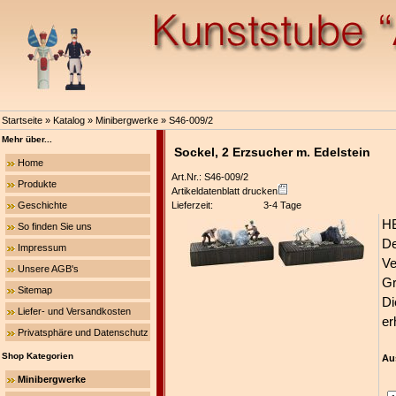
Startseite
»
Katalog
»
Minibergwerke
»
S46-009/2
Mehr über...
Sockel, 2 Erzsucher m. Edelstein
Home
Art.Nr.: S46-009/2
Produkte
Artikeldatenblatt drucken
Geschichte
Lieferzeit:
3-4 Tage
HB
So finden Sie uns
De
Impressum
Ve
Unsere AGB's
Gr
Sitemap
Di
Liefer- und Versandkosten
er
Privatsphäre und Datenschutz
Shop Kategorien
Au
Minibergwerke